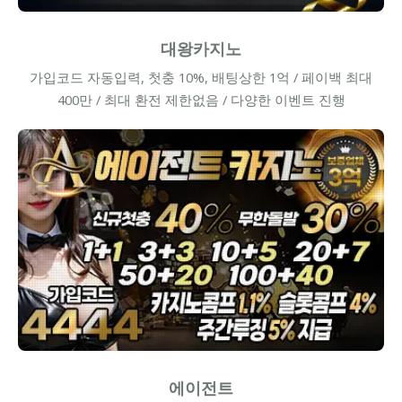
대왕카지노
가입코드 자동입력, 첫충 10%, 배팅상한 1억 / 페이백 최대
400만 / 최대 환전 제한없음 / 다양한 이벤트 진행
에이전트