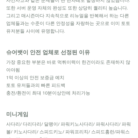
또한 서버 운영 자체의 완성도 또한 상당히 퀄리티 높습니다.
그리고 매시즌마다 지속적으로 리뉴얼을 반복해서 하는 다른
업체들과는 수준이 다른 안정성을 자랑하는 곳으로 이미 토토
유저분들 사이에 유명합니다.
슈어뱃이 안전 업체로 선정된 이유
가장 중요한 부분은 바로 먹튀이력이 한건이라도 존재하지 않
아야됨
1억 이상의 안전 보증금 예치
토토 유저들과의 빠른 피드백
충전/환전이 최대 10분이상안에 처리가능
미니게임
사다리/ 다리다리/ 달팽이/ 파워키노사다리/ 파워사다리/ 파워
볼/ 키노사다리/ 스피드키노/ 파워프리킥/ 스피드홈런/파워스