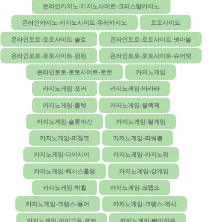
온라인카지노-카지노사이트-크리스탈카지노
온라인카지노-카지노사이트-우리카지노
토토사이트
온라인토토-토토사이트-솔로
온라인토토-토토사이트-넷마블
온라인토토-토토사이트-윈윈
온라인토토-토토사이트-슈어뱃
온라인토토-토토사이트-로켓
카지노게임
카지노게임-포커
카지노게임-바카라
카지노게임-룰렛
카지노게임-블랙잭
카지노게임-슬롯머신
카지노게임-릴게임
카지노게임-파칭코
카지노게임-파워볼
카지노게임-다이사이
카지노게임-카지노워
카지노게임-텍사스홀덤
카지노게임-강게임
카지노게임-빅휠
카지노게임-크랩스
카지노게임-크랩스-용어
카지노게임-크랩스-역사
카지노게임-파이고우-포커
카지노게임-빠이까우