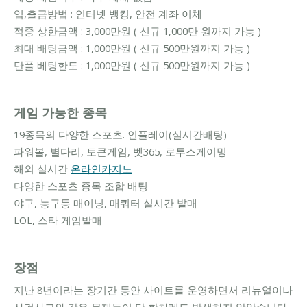
입,출금방법 : 인터넷 뱅킹, 안전 계좌 이체
적중 상한금액 : 3,000만원 ( 신규 1,000만 원까지 가능 )
최대 배팅금액 : 1,000만원 ( 신규 500만원까지 가능 )
단폴 베팅한도 : 1,000만원 ( 신규 500만원까지 가능 )
게임 가능한 종목
19종목의 다양한 스포츠. 인플레이(실시간배팅)
파워볼, 별다리, 토큰게임, 벳365, 로투스게이밍
해외 실시간
온라인카지노
다양한 스포츠 종목 조합 배팅
야구, 농구등 매이닝, 매쿼터 실시간 발매
LOL, 스타 게임발매
장점
지난 8년이라는 장기간 동안 사이트를 운영하면서 리뉴얼이나
사건사고와 같은 문제들이 단 한차례도 발생하지 않았습니다.