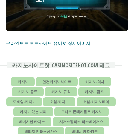
온라인토토 토토사이트 슈어뱃 상세이미지
카지노사이트핫-CASINOSITEHOT.COM 태그
카지노
안전카지노사이트
카지노-역사
카지노-종류
카지노-규칙
카지노-콤프
모바일-카지노
소셜-카지노
소셜-카지노베이
카지노 있는 나라
모나코 몬테카를로 카지노
베네시안 카지노
시저스팰리스 라스베이거스
벨라지오 라스베가스
베네시안 마카오