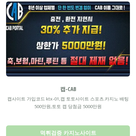
캡-CAB
캡사이트 가입코드 ktx-01,캡 토토사이트 스포츠.카지노 배팅
500만원,토토 캡 당첨금 5000만원
먹튀검증 카지노사이트