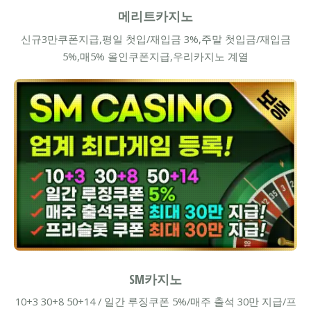
메리트카지노
신규3만쿠폰지급,평일 첫입/재입금 3%,주말 첫입금/재입금
5%,매5% 올인쿠폰지급,우리카지노 계열
SM카지노
10+3 30+8 50+14 / 일간 루징쿠폰 5%/매주 출석 30만 지급/프