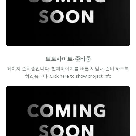
토토사이트-준비중
페이지 준비중입니다. 현재페이지를 빠른 시일내 준비 하도록
하겠습니다. Click here to show project info