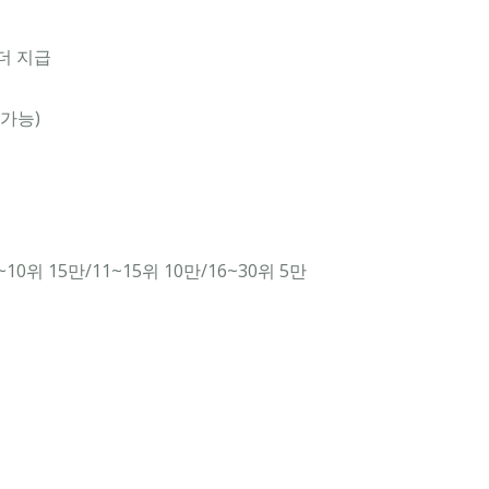
 더 지급
금가능)
~10위 15만/11~15위 10만/16~30위 5만