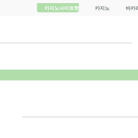
카지노사이트핫
카지노
바카