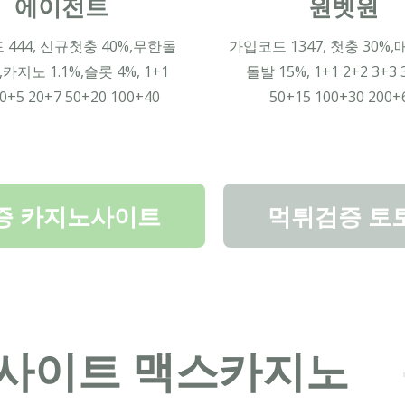
에이전트
원벳원
444, 신규첫충 40%,무한돌
가입코드 1347, 첫충 30%,매
,카지노 1.1%,슬롯 4%, 1+1
돌발 15%, 1+1 2+2 3+3 
10+5 20+7 50+20 100+40
50+15 100+30 200+
증 카지노사이트
먹튀검증 토
사이트 맥스카지노