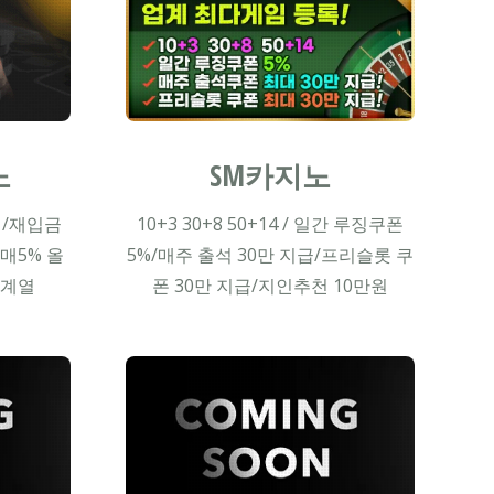
노
SM카지노
입/재입금
10+3 30+8 50+14 / 일간 루징쿠폰
,매5% 올
5%/매주 출석 30만 지급/프리슬롯 쿠
 계열
폰 30만 지급/지인추천 10만원