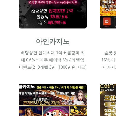
아인카지노
배팅상한 업계최대 1억 + 롤링피 최
슬롯 
대 0.6% + 매주 페이백 5% / 레벨업
15%, 매
이벤트(2~8레벨 3만~1000만원 지급)
제카지