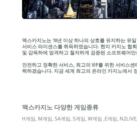
맥스카지노는 10년 이상 하나의 상호를 유지하는 유
서비스
라이센스
를 취득하였습니다. 현지 카지노 협
및 감독하에 엄격하고 철저하게 검증된 소프트웨어만
안전하고 정확한 서비스, 최고의 VIP를 위한 서비스
력하겠습니다. 지금 세계 최고의 온라인 카지노에서 
맥스카지노 다양한 게임종류
H게임, M게임, SA게임, S게임, W게임 ,E게임, N2LIV