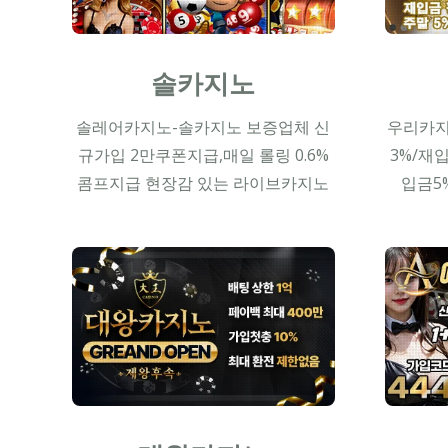
솔카지노
솔레어카지노-솔카지노 보증업체 신
우리카지
규가입 2만쿠폰지급,매일 롤링 0.6%
3%/재
콤프지급 현장감 있는 라이브카지노
입금5