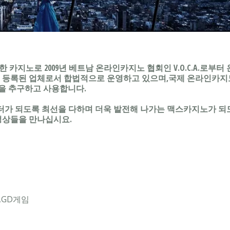
일한
카지노
로 2009년 베트남
온라인카지노
협회인 V.O.C.A.로부터
회 등록된 업체로서 합법적으로 운영하고 있으며,국제 온라인카지
을 추구하고 사용합니다.
센터가 되도록 최선을 다하며 더욱 발전해 나가는 맥스카지노가 되
정상들을 만나십시요.
E,GD게임