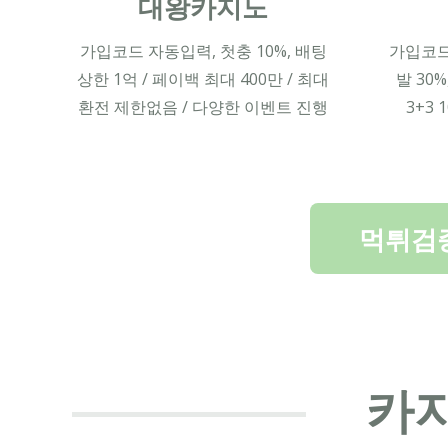
대왕카지노
가입코드 자동입력, 첫충 10%, 배팅
가입코드 
상한 1억 / 페이백 최대 400만 / 최대
발 30%
환전 제한없음 / 다양한 이벤트 진행
3+3 
먹튀검
카