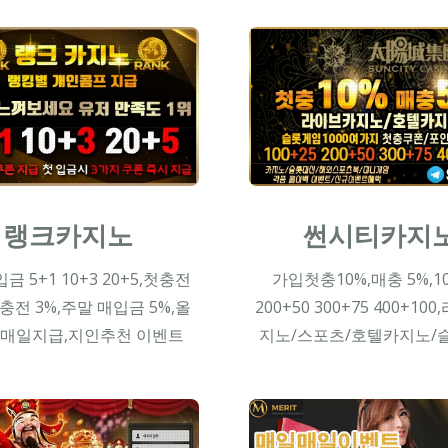
랭크카지노
썬시티카지
 5+1 10+3 20+5,첫충전
가입첫충10%,매충 5%,10
매충전 3%,주말 매입금 5%,올
200+50 300+75 400+10
매일지급,지인추천 이벤트
지노/스포츠/호텔카지노/