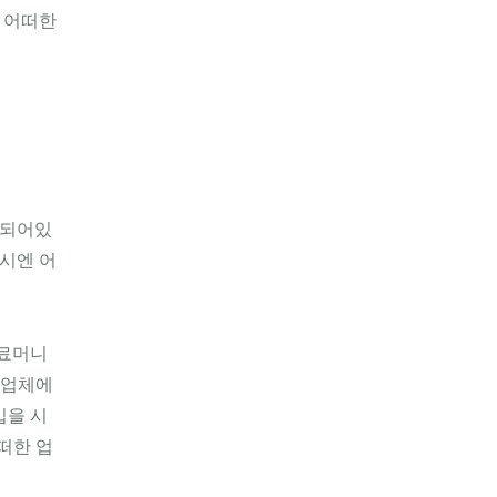
엔 어떠한
 되어있
 시엔 어
무료머니
 업체에
입을 시
떠한 업