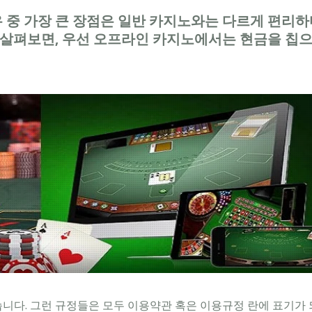
 중 가장 큰 장점은 일반
카지노
와는 다르게 편리
 살펴보면, 우선 오프라인 카지노에서는 현금을 칩으
습니다. 그런 규정들은 모두 이용약관 혹은 이용규정 란에 표기가