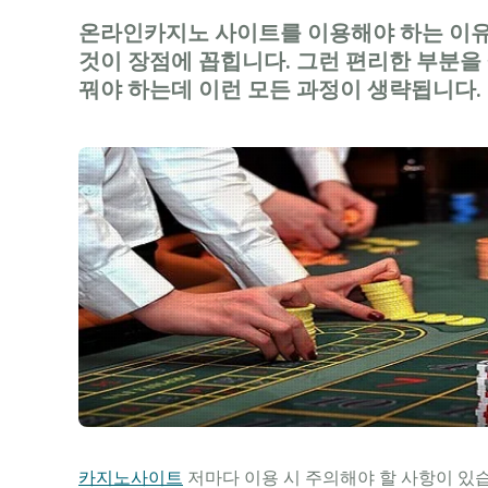
온라인카지노
사이트를 이용해야 하는 이유
것이 장점에 꼽힙니다. 그런 편리한 부분을
꿔야 하는데 이런 모든 과정이 생략됩니다.
카지노사이트
저마다 이용 시 주의해야 할 사항이 있