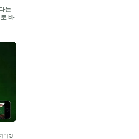
하다는
로 바
 되어있