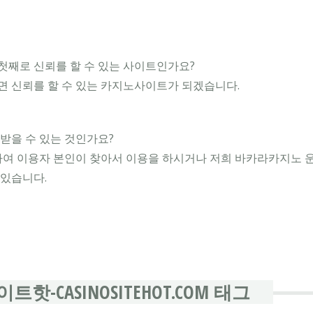
첫째로 신뢰를 할 수 있는 사이트인가요?
라면 신뢰를 할 수 있는 카지노사이트가 되겠습니다.
받을 수 있는 것인가요?
하여 이용자 본인이 찾아서 이용을 하시거나 저희 바카라카지노 
있습니다.
핫-CASINOSITEHOT.COM 태그