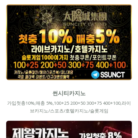
썬시티카지노
가입첫충10%,매충 5%,100+25 200+50 300+75 400+100,라이
브카지노/스포츠/호텔카지노/슬롯게임