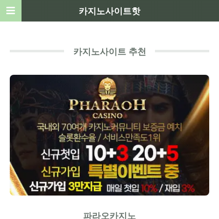
카지노사이트핫
카지노사이트 추천
파라오카지노