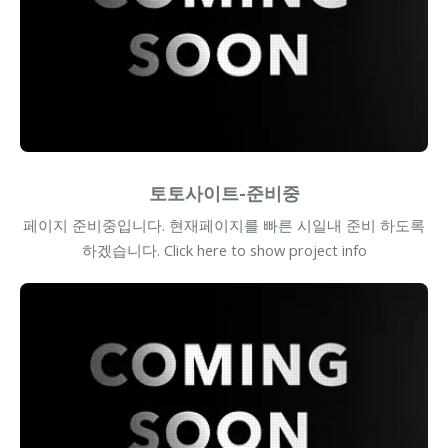
토토사이트-준비중
페이지 준비중입니다. 현재페이지를 빠른 시일내 준비 하도록
하겠습니다. Click here to show project info