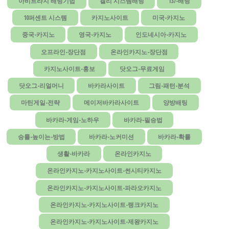
아비트라지 배팅기법
켈리 시스템배팅
137-배팅
10퍼센트 시스템
카지노사이트
미국-카지노
중국-카지노
영국-카지노
인도네시아-카지노
오프라인-장단점
온라인카지노-장단점
카지노사이트-홍보
닷오그-무료게임
닷오그-리얼머니
바카라사이트
그림-패턴-분석
마틴게일-전략
메이저바카라사이트
양방배팅
바카라-게임-노하우
바카라-필승법
승률-높이는-방법
바카라-노커미션
바카라-확률
생활-바카라
온라인카지노
온라인카지노-카지노사이트-썬시티카지노
온라인카지노-카지노사이트-파라오카지노
온라인카지노-카지노사이트-랭크카지노
온라인카지노-카지노사이트-제왕카지노