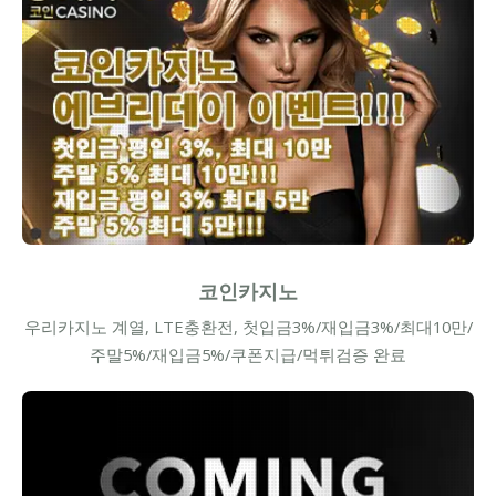
코인카지노
우리카지노 계열, LTE충환전, 첫입금3%/재입금3%/최대10만/
주말5%/재입금5%/쿠폰지급/먹튀검증 완료