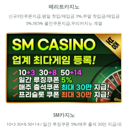
메리트카지노
신규3만쿠폰지급,평일 첫입/재입금 3%,주말 첫입금/재입금
5%,매5% 올인쿠폰지급,우리카지노 계열
SM카지노
10+3 30+8 50+14 / 일간 루징쿠폰 5%/매주 출석 30만 지급/프