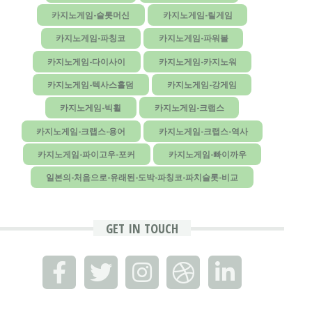
카지노게임-슬롯머신
카지노게임-릴게임
카지노게임-파칭코
카지노게임-파워볼
카지노게임-다이사이
카지노게임-카지노워
카지노게임-텍사스홀덤
카지노게임-강게임
카지노게임-빅휠
카지노게임-크랩스
카지노게임-크랩스-용어
카지노게임-크랩스-역사
카지노게임-파이고우-포커
카지노게임-빠이까우
일본의-처음으로-유래된-도박-파칭코-파치슬롯-비교
GET IN TOUCH