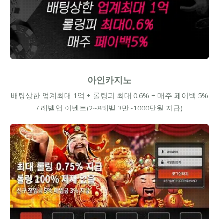
아인카지노
배팅상한 업계최대 1억 + 롤링피 최대 0.6% + 매주 페이백 5%
/ 레벨업 이벤트(2~8레벨 3만~1000만원 지급)