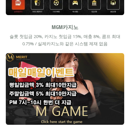
MGM카지노
슬롯 첫입금 20%, 카지노 첫입금 15%, 매충 8%, 콤프 최대
0.75% / 실제카지노와 같은 시스템 제재 없음