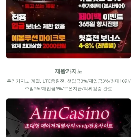
제왕카지노
우리카지노 계열, LTE충환전, 첫입금3%/재입금3%/최대10만/
주말5%/재입금5%/쿠폰지급/먹튀검증 완료