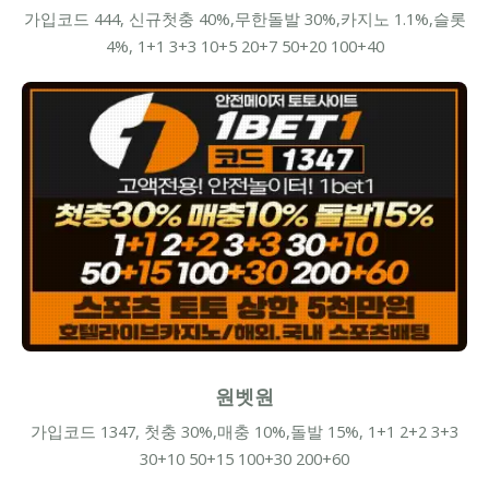
가입코드 444, 신규첫충 40%,무한돌발 30%,카지노 1.1%,슬롯
4%, 1+1 3+3 10+5 20+7 50+20 100+40
원벳원
가입코드 1347, 첫충 30%,매충 10%,돌발 15%, 1+1 2+2 3+3
30+10 50+15 100+30 200+60