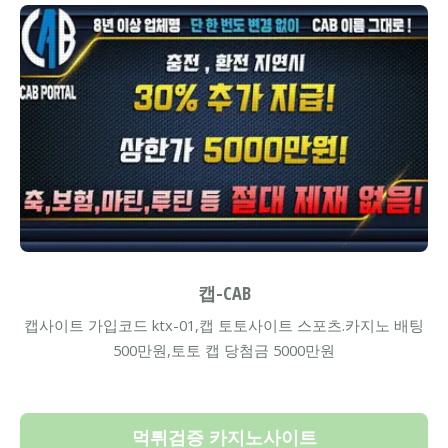
캡-CAB
캡사이트 가입코드 ktx-01,캡 토토사이트 스포츠.카지노 배팅
500만원,토토 캡 당첨금 5000만원
먹튀검증 카지노사이트